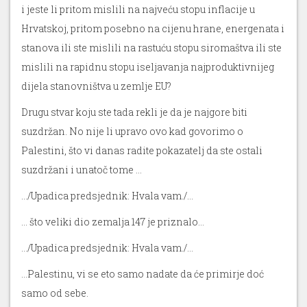
i jeste li pritom mislili na najveću stopu inflacije u
Hrvatskoj, pritom posebno na cijenu hrane, energenata i
stanova ili ste mislili na rastuću stopu siromaštva ili ste
mislili na rapidnu stopu iseljavanja najproduktivnijeg
dijela stanovništva u zemlje EU?
Drugu stvar koju ste tada rekli je da je najgore biti
suzdržan. No nije li upravo ovo kad govorimo o
Palestini, što vi danas radite pokazatelj da ste ostali
suzdržani i unatoč tome …
…/Upadica predsjednik: Hvala vam./…
… što veliki dio zemalja 147 je priznalo…
…/Upadica predsjednik: Hvala vam./…
…Palestinu, vi se eto samo nadate da će primirje doć
samo od sebe.