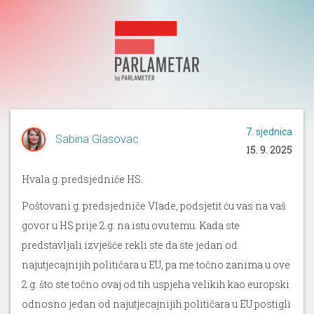
7. sjednica
Sabina Glasovac
15. 9. 2025
Hvala g. predsjedniče HS.
Poštovani g. predsjedniče Vlade, podsjetit ću vas na vaš
govor u HS prije 2.g. na istu ovu temu. Kada ste
predstavljali izvješće rekli ste da ste jedan od
najutjecajnijih političara u EU, pa me točno zanima u ove
2.g. što ste točno ovaj od tih uspjeha velikih kao europski
odnosno jedan od najutjecajnijih političara u EU postigli