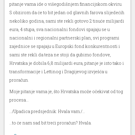
pitanje vama ide o višegodišnjem financijskom okviru.
S obzirom da će to bit jedan od glavnih farova slijedećih
nekoliko godina, sami ste rekli gotovo 2 tisuće milijardi
eura, 4 stupa, sva nacionalni fondovi spajaju se u
nacionalni i regionalni partnerski plan, svi programi
zajednice se spajaju u Europski fond konkurentnosti i
sami ste rekli da teza ne stoji da gubimo fondove,
Hrvatska je dobila 6,8 milijardi eura, pitanje je isto tako i
transformacije i Lettinog i Dragijevog izvješća u
proračun.
Moje pitanje vama je, što Hrvatska može očekivat od tog
procesa…
…/Upadica predsjednik: Hvala vam./…
…to će nam sad bit treći proračun? Hvala.